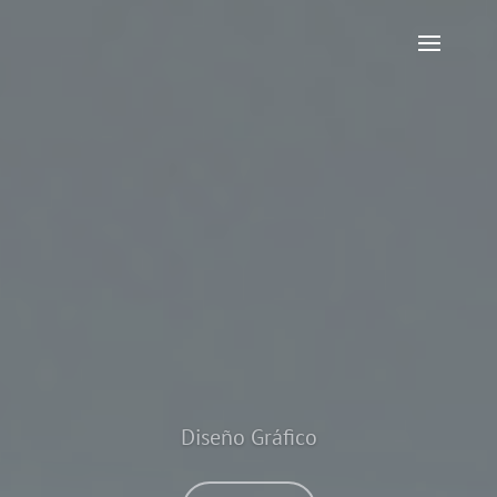
Diseño Web